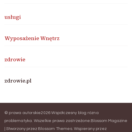
usługi
Wyposażenie Wnętrz
zdrowie
zdrowie.pl
© prawa autorskie2026
Współczesny blog rózna
problematyka
. Wszelkie prawa zastrzeżone.
Blossom Magazine
| Stworzony przez
Blossom Themes
.
Wspierany przez