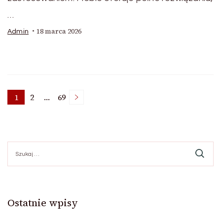
…
18 marca 2026
Admin
Stronicowanie
1
2
…
69
Strona
Strona
Strona
wpisów
Szukaj:
Ostatnie wpisy