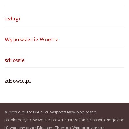
usługi
Wyposażenie Wnętrz
zdrowie
zdrowie.pl
© prawa autorskie2026
Współczesny blog rózna
problematyka
. Wszelkie prawa zastrzeżone.
Blossom Magazine
| Stworzony przez
Blossom Themes
.
Wspierany przez