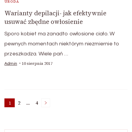
URODA
Warianty depilacji- jak efektywnie
usuwać zbędne owłosienie
Sporo kobiet ma zanadto owłosione ciało. W
pewnych momentach niektórym niezmiernie to
przeszkadza. Wiele pań …
10 sierpnia 2017
Admin
Stronicowanie
1
2
…
4
Strona
Strona
Strona
wpisów
Szukaj: